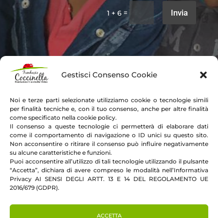
Invia
=
1 + 6
Gestisci Consenso Cookie
Noi e terze parti selezionate utilizziamo cookie o tecnologie simili
per finalità tecniche e, con il tuo consenso, anche per altre finalità
come specificato nella cookie policy.
Il consenso a queste tecnologie ci permetterà di elaborare dati
come il comportamento di navigazione o ID unici su questo sito.
Non acconsentire o ritirare il consenso può influire negativamente
su alcune caratteristiche e funzioni.
Puoi acconsentire all’utilizzo di tali tecnologie utilizzando il pulsante
“Accetta”, dichiara di avere compreso le modalità nell’Informativa
Privacy AI SENSI DEGLI ARTT. 13 E 14 DEL REGOLAMENTO UE
2016/679 (GDPR).
La fondazione
Progetti
Notizie
Eventi
Sponsor
Galleria
Dona ora
Diventa volontario
Contatti
ACCETTA