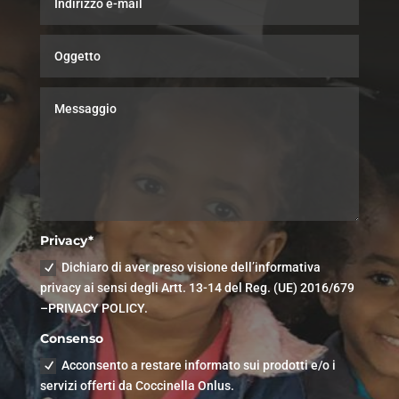
Privacy*
Dichiaro di aver preso visione dell’informativa
privacy ai sensi degli Artt. 13-14 del Reg. (UE) 2016/679
–PRIVACY POLICY.
Consenso
Acconsento a restare informato sui prodotti e/o i
servizi offerti da Coccinella Onlus.