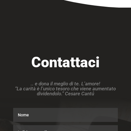
Contattaci
.. e dona il meglio di te. L’amore!
“La carità è l’unico tesoro che viene aumentato
dividendolo.” Cesare Cantú