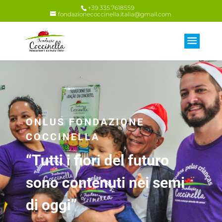
+39 335.7618559
fondazionecoccinella.italia@gmail.com
ONLUS FONDAZIONE
COCCINELLA
“Tutti i fiori del futuro
sono contenuti nei semi
di oggi”